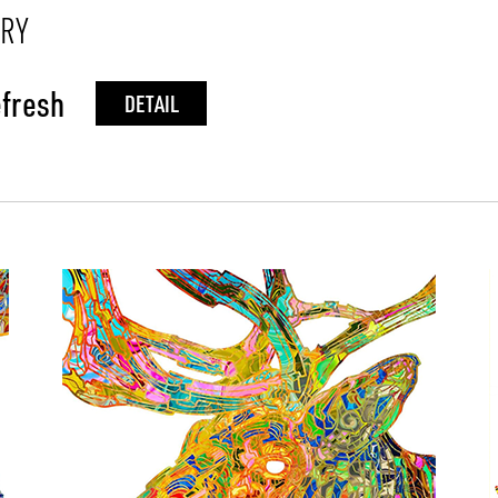
ERY
efresh
DETAIL