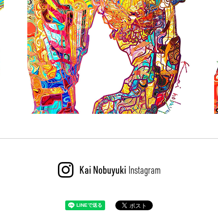
Kai Nobuyuki
Instagram