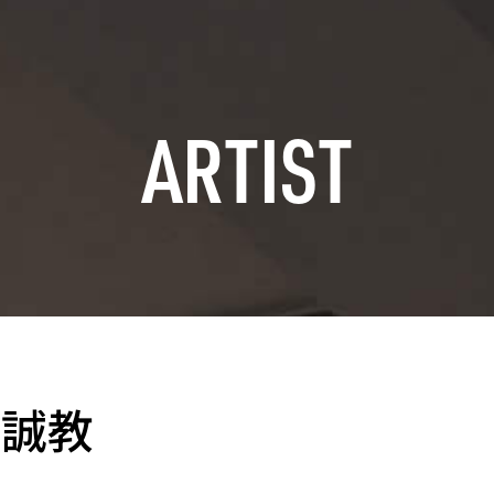
ARTIST
 誠教