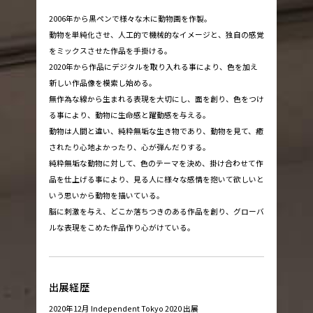
2006年から黒ペンで様々な木に動物画を作製。
動物を単純化させ、人工的で機械的なイメージと、独自の感覚
をミックスさせた作品を手掛ける。
2020年から作品にデジタルを取り入れる事により、色を加え
新しい作品像を模索し始める。
無作為な線から生まれる表現を大切にし、面を創り、色をつけ
る事により、動物に生命感と躍動感を与える。
動物は人間と違い、純粋無垢な生き物であり、動物を見て、癒
されたり心地よかったり、心が弾んだりする。
純粋無垢な動物に対して、色のテーマを決め、掛け合わせて作
品を仕上げる事により、見る人に様々な感情を抱いて欲しいと
いう思いから動物を描いている。
脳に刺激を与え、どこか落ちつきのある作品を創り、グローバ
ルな表現をこめた作品作り心がけている。
出展経歴
2020年12月 Independent Tokyo 2020 出展