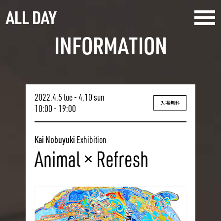
ALL DAY
INFORMATION
2022.4.5 tue - 4.10 sun
入場無料
10:00 - 19:00
Kai Nobuyuki
Exhibition
Animal × Refresh