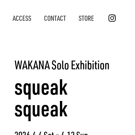
ACCESS
CONTACT
STORE
WAKANA Solo Exhibition
squeak
squeak
2026.4.4 Sat – 4.12 Sun