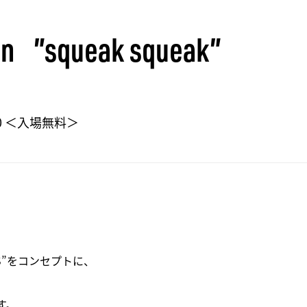
on ”squeak squeak”
0
＜入場無料＞
SS”をコンセプトに、
、
す。