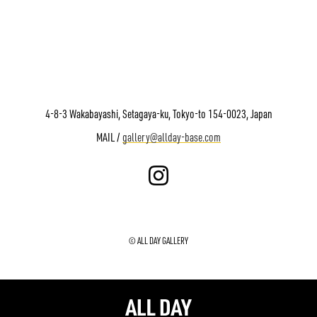
4-8-3 Wakabayashi, Setagaya-ku, Tokyo-to 154-0023, Japan
MAIL /
gallery@allday-base.com
© ALL DAY GALLERY