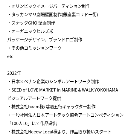
・オリンピックイメージパーティション制作
・タッカンマリ劇場壁画制作(銀座裏コリドー街)
・スナックGHQ 壁画制作
・オーガニックヒルズ米
パッケージデザイン、ブランドロゴ制作
・その他コミッションワーク
etc
2022年
・日本×ベナン企業のシンボルアートワーク制作
・SEED of LOVE MARKET in MARINE & WALK YOKOHAMA
ビジュアルアートワーク提供
・株式会社baam様/陰陽五行キャラクター制作
・一般社団法人日本アートテック協会アートコンペティション
「100人10」にて作品選出
・株式会社Neeew Local様より、作品取り扱いスタート