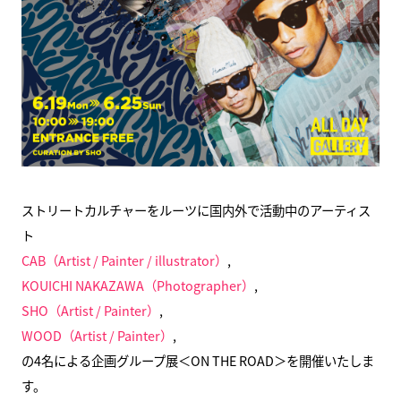
ストリートカルチャーをルーツに国内外で活動中のアーティス
ト
CAB（Artist / Painter / illustrator）
,
KOUICHI NAKAZAWA（Photographer）
,
SHO（Artist / Painter）
,
WOOD（Artist / Painter）
,
の4名による企画グループ展＜ON THE ROAD＞を開催いたしま
す。