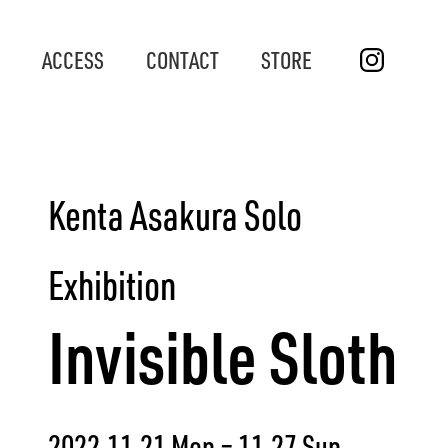
ACCESS
CONTACT
STORE
Kenta Asakura Solo
Exhibition
Invisible Sloth
2022.11.21 Mon – 11.27 Sun