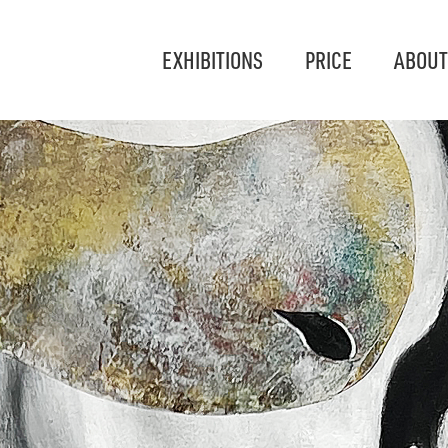
EXHIBITIONS
PRICE
ABOUT