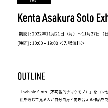
Kenta Asakura Solo Exhi
[期間] :
2022年11月21日（月）〜11月27日（
[時間] :
10:00 – 19:00
＜入場無料＞
OUTLINE
「Invisible Sloth（不可視的ナマケモノ）」
絵を通じて見る人が自分自身と向き合える作品を制作して